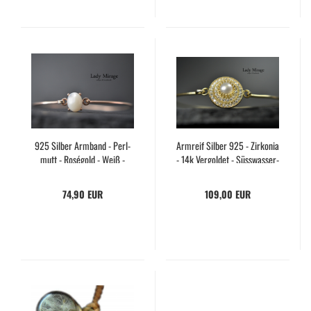
925 Sil­ber Arm­band - Perl­
Arm­reif Sil­ber 925 - Zir­ko­nia
mutt - Roségold - Weiß -
- 14k Ver­gol­det - Süss­was­ser­
Arm­schmuck Damen - Mo­
per­le - Braut­arm­band -​Arm­
dern - Gift for her - Hand­ge­
schmuck Damen - Hand­ma­de
74,90 EUR
109,00 EUR
mach­ter Schmuck - Ge­
- Gift - Ge­schenk Weih­nach­
schen­ke
ten