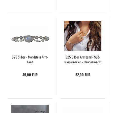
925 Sil­ber - Mond­stein Arm­
925 Sil­ber Arm­band - Süß­
band
was­ser­per­len - Hand­ge­macht
- Ein­zig­ar­tig - Ge­schenk für
Sie - Braut­schmuck
49,90 EUR
52,90 EUR