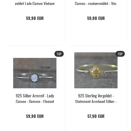
gol­det Lady Cameo Vin­ta­ge
Cameo - roséver­gol­det - Vin­
Schmuck Gemme Schwarz
ta­ge Style - Gemme - Ge­
Ge­schenk für Sie
schenk für Sie
59,90 EUR
59,90 EUR
TOP
TOP
925 Sil­ber Arm­reif - Lady
925 Ster­ling Ver­gol­det -
Cameo - Gemme - Ele­gant
State­ment Arm­band Sil­ber -
und Fe­mi­nin - Vin­ta­ge
Schlich­ter Gold Arm­reif - Ge­
Schmuck - Ro­man­ti­ker Sil­
schenk für Sie
59,90 EUR
57,90 EUR
ber Schmuck - Ge­schenk
Mama