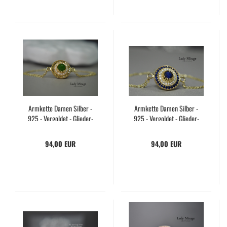
Arm­ket­te Damen Sil­ber -
Arm­ket­te Damen Sil­ber -
925 - Ver­gol­det - Glie­der­
925 - Ver­gol­det - Glie­der­
arm­bän­der - Per­so­na­li­siert -
arm­bän­der - Per­so­na­li­siert -
Zir­ko­nia Arm­band - Edel­stein
Zir­ko­nia Arm­band - Edel­stein
94,00 EUR
94,00 EUR
Jade - Ge­schenk­ideen Damen
Lapis La­zu­li - Ge­schenk­ideen