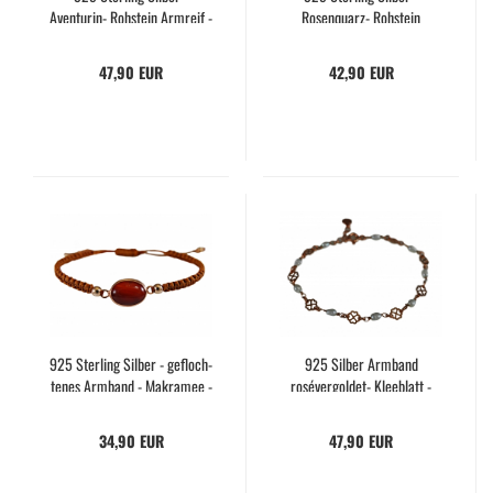
Aventurin-​​ Roh­stein Arm­reif -
Rosenquarz-​​ Roh­stein
Roségold
Roségold Arm­reif
47,90 EUR
42,90 EUR
925 Ster­ling Sil­ber - ge­floch­
925 Sil­ber Arm­band
te­nes Arm­band - Ma­kra­mee -
rosévergoldet-​​ Klee­blatt -
Per­fek­tes Ge­schenk - Hand­
Süß­was­ser­per­len - hand­ge­
ma­de - Achat - Braun -
macht - ein­zig­ar­tig - Ge­
34,90 EUR
47,90 EUR
schenk für Sie