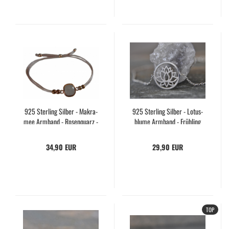
925 Ster­ling Sil­ber - Ma­kra­
925 Ster­ling Sil­ber - Lo­tus­
mee Arm­band - Ro­sen­quarz -
blu­me Arm­band - Früh­ling
Roségold - Qua­drat - Geo­me­
Schmuck - Me­di­ta­ti­on Sym­
trisch - Rosa - Ver­stell­bar -
bol - Blü­ten - Flo­ral - Mi­ni­ma­
34,90 EUR
29,90 EUR
Ge­schenk­idee
lis­tisch - Ge­schenk für Sie
TOP