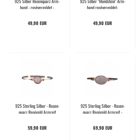
925 Sil­ber Ro­sen­quarz Arm­
925 Sil­ber "Mond­stein" Arm­
band - roséver­gol­det -
band rosévergoldet-​​
handgemacht-​​
49,90 EUR
49,90 EUR
925 Ster­ling Sil­ber - Ro­sen­
925 Ster­ling Sil­ber - Ro­sen­
quarz Roségold Arm­reif
quarz Roségold Arm­reif -
Oval
59,90 EUR
69,90 EUR