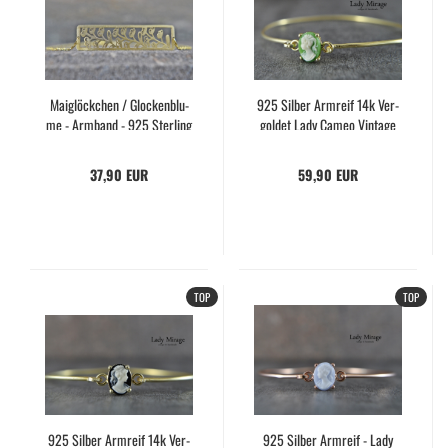
Mai­glöck­chen / Glo­cken­blu­
925 Sil­ber Arm­reif 14k Ver­
me - Arm­band - 925 Ster­ling
gol­det Lady Cameo Vin­ta­ge
Sil­ber - 14 K ver­gol­det - Ge­
Schmuck Gemme Grün Ge­
schenk­idee für Sie - Mut­ter -
schenk für Sie
37,90 EUR
59,90 EUR
Freun­den
TOP
TOP
925 Sil­ber Arm­reif 14k Ver­
925 Sil­ber Arm­reif - Lady