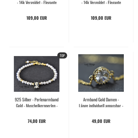
- 14k Ver­gol­det - Ele­gan­te
- 14k Ver­gol­det - Ele­gan­te
Arm­band - Braut­arm­band -​
Arm­band - Braut­arm­band -​
Arm­schmuck Damen - Hand­
Arm­schmuck Damen - Hand­
109,00 EUR
109,00 EUR
ma­de - Gift - Ge­schenk Weih­
ma­de - Gift - Ge­schenk Weih­
nach­ten
nach­ten
TOP
925 Sil­ber - Per­len­arm­band
Arm­band Gold Damen -
Gold - Mu­schel­kern­per­len -
Länge in­di­vi­du­ell an­pass­bar -
Sil­ber­arm­band Damen - Zeit­
925 Sil­ber - 14k gold Je­wel­ry
los - Cameo - Braut­schmuck
- Krone - Zir­ko­nia Dia­mant -
74,00 EUR
49,00 EUR
- Hand­ma­de - Ge­schenk für
Hand­ma­de gift Per­so­na­li­zed
Sie