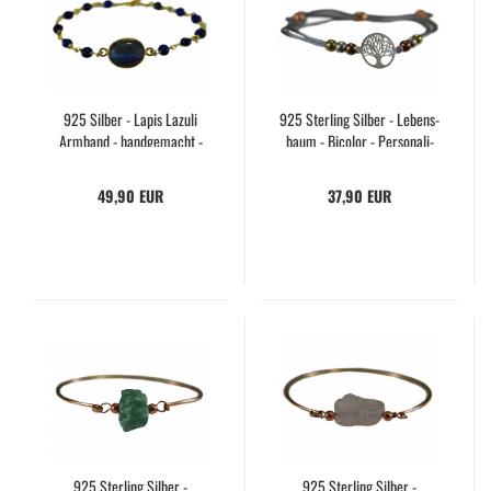
925 Sil­ber - Lapis La­zu­li
925 Ster­ling Sil­ber - Le­bens­
Arm­band - hand­ge­macht -
baum - Bico­lor - Per­so­na­li­
ein­zig­ar­tig - Ge­schenk für Sie
siert - Ma­kra­mee Arm­band -
- Weih­nachts­ge­schenk
Roségold - Ver­stell­bar - Ge­
49,90 EUR
37,90 EUR
schenk­idee
925 Ster­ling Sil­ber -
925 Ster­ling Sil­ber -