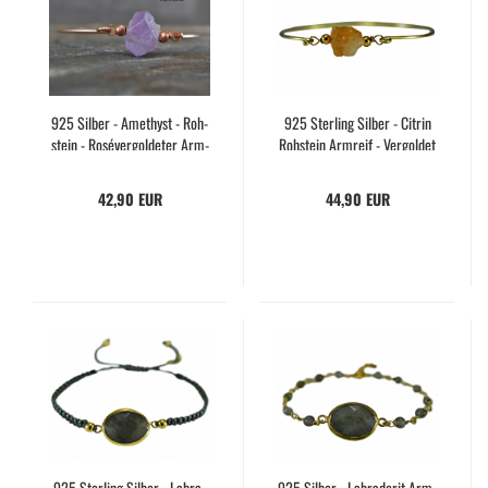
925 Sil­ber - Ame­thyst - Roh­
925 Ster­ling Sil­ber - Ci­trin
stein - Roséver­gol­de­ter Arm­
Roh­stein Arm­reif - Ver­gol­det
reif - Ge­schenk­idee
42,90 EUR
44,90 EUR
925 Ster­ling Sil­ber - La­bra­
925 Sil­ber - La­bra­do­rit Arm­