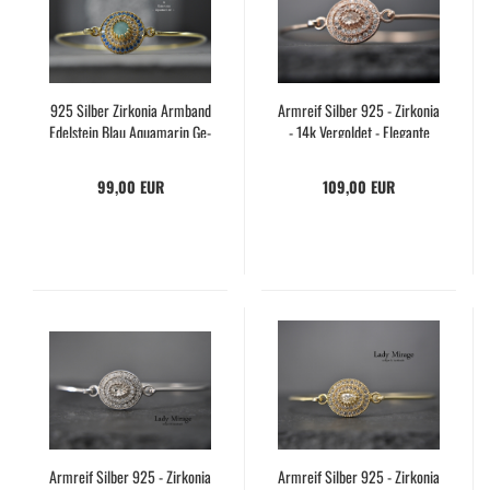
925 Sil­ber Zir­ko­nia Arm­band
Arm­reif Sil­ber 925 - Zir­ko­nia
Edel­stein Blau Aqua­ma­rin Ge­
- 14k Ver­gol­det - Ele­gan­te
burts­stein März Braut­
Arm­band - Braut­arm­band -​
schmuck Arm­reif Schmuck­
Arm­schmuck Damen - Hand­
99,00 EUR
109,00 EUR
sets für Hoch­zei­ten Hand­ma­
ma­de - Gift - Ge­schenk Weih­
de
nach­ten
Arm­reif Sil­ber 925 - Zir­ko­nia
Arm­reif Sil­ber 925 - Zir­ko­nia