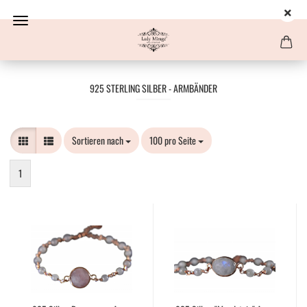
925 STERLING SILBER - ARMBÄNDER
Sortieren nach
Sortieren nach
100 pro Seite
pro Seite
1