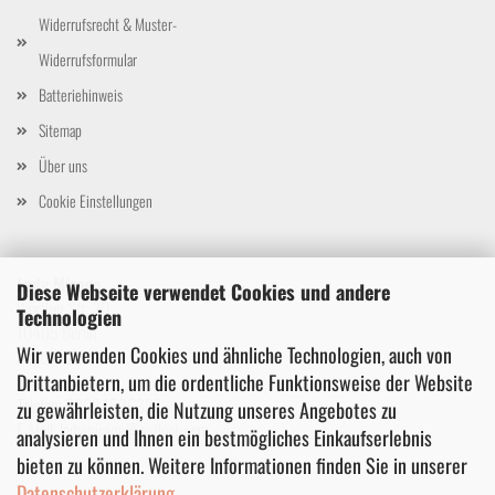
Widerrufsrecht & Muster-
Widerrufsformular
Batteriehinweis
Sitemap
Über uns
Cookie Einstellungen
Lady Mirage
Diese Webseite verwendet Cookies und andere
Wörther Str. 20
Technologien
10405 Berlin
Wir verwenden Cookies und ähnliche Technologien, auch von
Deutschland
Drittanbietern, um die ordentliche Funktionsweise der Website
Telefon: 03024536337
zu gewährleisten, die Nutzung unseres Angebotes zu
E-Mail: ladymirage@outlook.com
analysieren und Ihnen ein bestmögliches Einkaufserlebnis
bieten zu können. Weitere Informationen finden Sie in unserer
Datenschutzerklärung
.