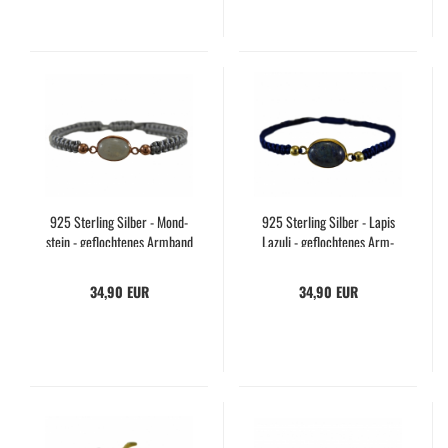
925 Ster­ling Sil­ber - Mond­
925 Ster­ling Sil­ber - Lapis
stein - ge­floch­te­nes Arm­band
La­zu­li - ge­floch­te­nes Arm­
- Ma­kra­mee - Per­fek­tes Ge­
band - Ma­kra­mee - Ge­schenk
schenk - Hand­ma­de - Grau -
für Sie - Hand­ma­de
34,90 EUR
34,90 EUR
Weiß