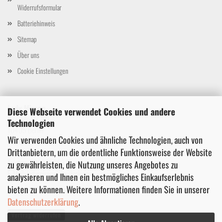
Widerrufsformular
Batteriehinweis
Sitemap
Über uns
Cookie Einstellungen
Lady Mirage
Diese Webseite verwendet Cookies und andere
Wörther Str. 20
Technologien
10405 Berlin
Wir verwenden Cookies und ähnliche Technologien, auch von
Deutschland
Drittanbietern, um die ordentliche Funktionsweise der Website
Telefon: 03024536337
zu gewährleisten, die Nutzung unseres Angebotes zu
E-Mail: ladymirage@outlook.com
analysieren und Ihnen ein bestmögliches Einkaufserlebnis
bieten zu können. Weitere Informationen finden Sie in unserer
Datenschutzerklärung
.
Vertrag widerrufen