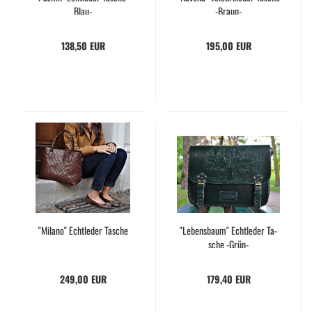
Blau-
-​Braun-​
138,50 EUR
195,00 EUR
"Mila­no" Echt­le­der Ta­sche
"Le­bens­baum" Echt­le­der Ta­
sche -​Grün-
249,00 EUR
179,40 EUR