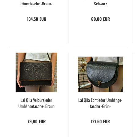
hän­ge­ta­sche -​Braun-​
Schwarz
134,50 EUR
69,00 EUR
Lal Qila Ve­lours­le­der
Lal Qila Echt­le­der Um­hän­ge­
Umhängetasche-​​ Braun
ta­sche -​Grün-
79,90 EUR
127,50 EUR