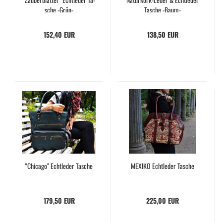
sche -​Grün-
Ta­sche -​Baum-
152,40 EUR
138,50 EUR
"Chi­ca­go" Echt­le­der Ta­sche
ME­XI­KO Echt­le­der Ta­sche
179,50 EUR
225,00 EUR