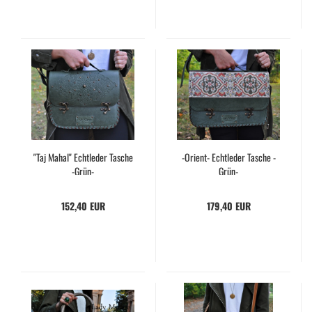
"Taj Mahal" Echt­le­der Ta­sche
-​Orient-​ Echt­le­der Ta­sche -​
-​Grün-
Grün-
152,40 EUR
179,40 EUR