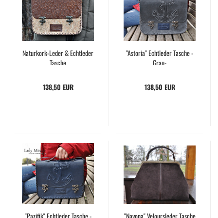
Naturkork-​​Leder & Echt­le­der
"As­to­ria" Echt­le­der Ta­sche -​
Ta­sche
Grau-
138,50 EUR
138,50 EUR
"Pa­zi­fik" Echt­le­der Ta­sche -​
"Na­vo­na" Ve­lours­le­der Ta­sche