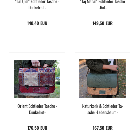
"Lal Qila" Echt­le­der Ta­sche -
"Taj Mahal" Echt­le­der Ta­sche
Dun­kel­rot -
-Rot-
140,40 EUR
149,50 EUR
Ori­ent Echt­le­der Ta­sche -​
Na­tur­kork & Echt­le­der Ta­
Dunkelrot-​
sche -​Lebensbaum-​
176,50 EUR
167,50 EUR