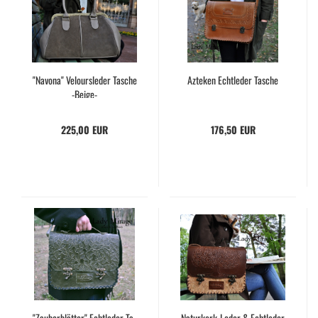
"Na­vo­na" Ve­lours­le­der Ta­sche
Az­te­ken Echt­le­der Ta­sche
-​Beige-​
225,00 EUR
176,50 EUR
"Zau­ber­blät­ter" Echt­le­der Ta­
Naturkork-​​Leder & Echt­le­der