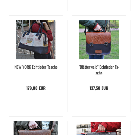
NEW YORK Echt­le­der Ta­sche
"Blät­ter­wald" Echt­le­der Ta­
sche
179,00 EUR
137,50 EUR