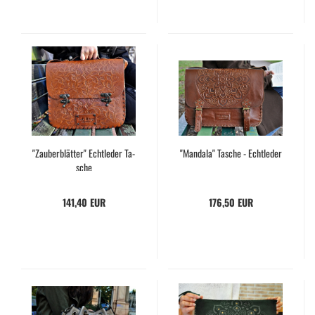
"Zau­ber­blät­ter" Echt­le­der Ta­
"Man­da­la" Ta­sche - Echt­le­der
sche
141,40 EUR
176,50 EUR