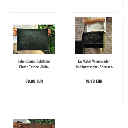
Le­bens­baum Echt­le­der
Taj Mahal Ve­lours­le­der
Clutch Ta­sche -​Grün-
Umhängetasche-​​ Schwarz-​​
69,00 EUR
79,90 EUR