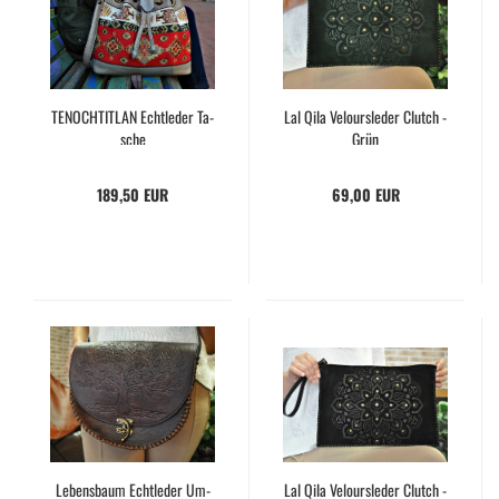
TE­NOCH­TI­TLAN Echt­le­der Ta­
Lal Qila Ve­lours­le­der Clutch -
sche
Grün
189,50 EUR
69,00 EUR
Le­bens­baum Echt­le­der Um­
Lal Qila Ve­lours­le­der Clutch -