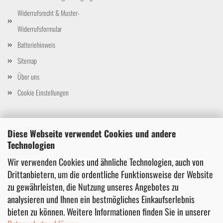
Widerrufsrecht & Muster-
Widerrufsformular
Batteriehinweis
Sitemap
Über uns
Cookie Einstellungen
Lady Mirage
Diese Webseite verwendet Cookies und andere
Wörther Str. 20
Technologien
10405 Berlin
Wir verwenden Cookies und ähnliche Technologien, auch von
Deutschland
Drittanbietern, um die ordentliche Funktionsweise der Website
Telefon: 03024536337
zu gewährleisten, die Nutzung unseres Angebotes zu
E-Mail: ladymirage@outlook.com
analysieren und Ihnen ein bestmögliches Einkaufserlebnis
bieten zu können. Weitere Informationen finden Sie in unserer