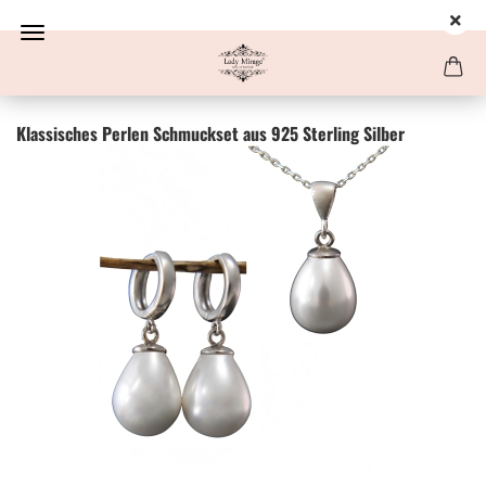
Klas­si­sches Per­len Schmuck­set aus 925 Ster­ling Sil­ber