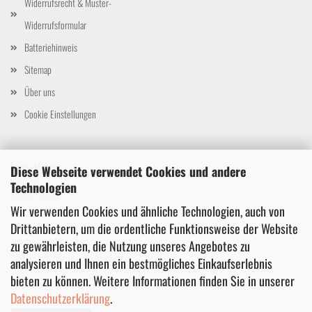
Widerrufsrecht & Muster-
Widerrufsformular
Batteriehinweis
Sitemap
Über uns
Cookie Einstellungen
Lady Mirage
Diese Webseite verwendet Cookies und andere
Wörther Str. 20
Technologien
10405 Berlin
Wir verwenden Cookies und ähnliche Technologien, auch von
Deutschland
Drittanbietern, um die ordentliche Funktionsweise der Website
Telefon: 03024536337
zu gewährleisten, die Nutzung unseres Angebotes zu
E-Mail: ladymirage@outlook.com
analysieren und Ihnen ein bestmögliches Einkaufserlebnis
bieten zu können. Weitere Informationen finden Sie in unserer
Datenschutzerklärung
.