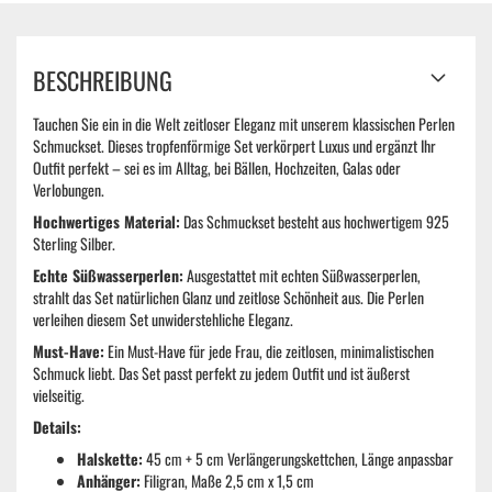
BESCHREIBUNG
Tauchen Sie ein in die Welt zeitloser Eleganz mit unserem klassischen Perlen
Schmuckset. Dieses tropfenförmige Set verkörpert Luxus und ergänzt Ihr
Outfit perfekt – sei es im Alltag, bei Bällen, Hochzeiten, Galas oder
Verlobungen.
Hochwertiges Material:
Das Schmuckset besteht aus hochwertigem 925
Sterling Silber.
Echte Süßwasserperlen:
Ausgestattet mit echten Süßwasserperlen,
strahlt das Set natürlichen Glanz und zeitlose Schönheit aus. Die Perlen
verleihen diesem Set unwiderstehliche Eleganz.
Must-Have:
Ein Must-Have für jede Frau, die zeitlosen, minimalistischen
Schmuck liebt. Das Set passt perfekt zu jedem Outfit und ist äußerst
vielseitig.
Details:
Halskette:
45 cm + 5 cm Verlängerungskettchen, Länge anpassbar
Anhänger:
Filigran, Maße 2,5 cm x 1,5 cm