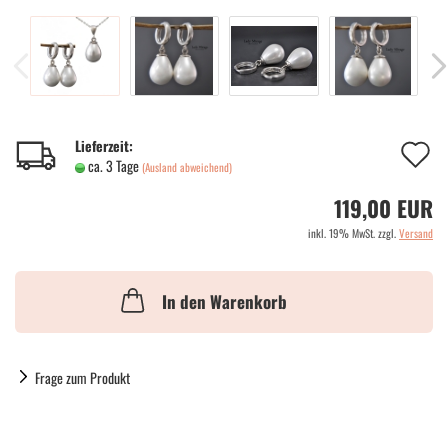
A
Lieferzeit:
ca. 3 Tage
(Ausland abweichend)
d
119,00 EUR
M
inkl. 19% MwSt. zzgl.
Versand
In den Warenkorb
Frage zum Produkt